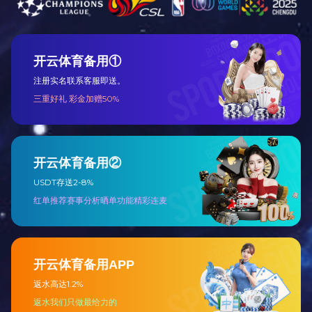
产品详情
联系方式
材料：
框架和叶轮：热塑UL 94-0
引线：UL型
红线正极（+）
黑线负极（-）
绝缘电阻：10MΩ或以上，带DC250V高阻表
介质耐压：AC500V 1S
允许环境温度范围：
-10℃~+70℃（运行）
-40℃～+70℃（储存）