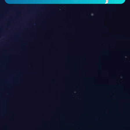
返回：
DC鼓风机
上一个：
DC鼓风机-5025-A
下一个：
DC鼓风机-5010
最新资讯
集成器理想乐竞（中国）lejing·官方网页版——兴东乐竞（中国）lejing·官方网页版-4010
空气净化器乐竞（中国）lejing·官方网页版选择兴东DC鼓风机-7530的理由
干手机乐竞（中国）lejing·官方网页版——兴东乐竞（中国）lejing·官方网页版-3010
智能马桶乐竞（中国）lejing·官方网页版——兴东乐竞（中国）lejing·官方网页版-4010