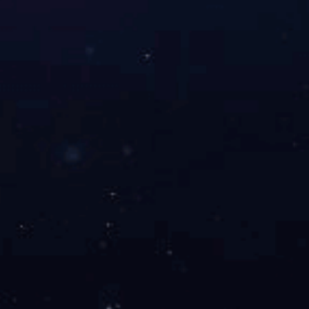
雾化器乐竞（中国）lejing·官方网页版——兴东乐竞（中国）lejing·官方网页版-4020的优势
兴东乐竞（中国）lejing·官方网页版——乐竞（中国）lejing·官方网页版-4015的应用场景及选购要点
空气净化器乐竞（中国）lejing·官方网页版选择兴东乐竞（中国）lejing·官方网页版-1232的理由
兴东乐竞（中国）lejing·官方网页版厂家告诉你乐竞（中国）lejing·官方网页版-7025的产品优势与特点
制氧机乐竞（中国）lejing·官方网页版：乐竞（中国）lejing·官方网页版-8025的突出亮点
UPS乐竞（中国）lejing·官方网页版为什么选择乐竞（中国）lejing·官方网页版-6025
乐竞（中国）lejing·官方网页版
地址：广东省东莞市常平镇大呙恒丰
二路2号
备案号：
粤ICP备13084182号
粤公网安备 44190002003962号
技术支持：杭州四喜
网站地图
|
XML地图