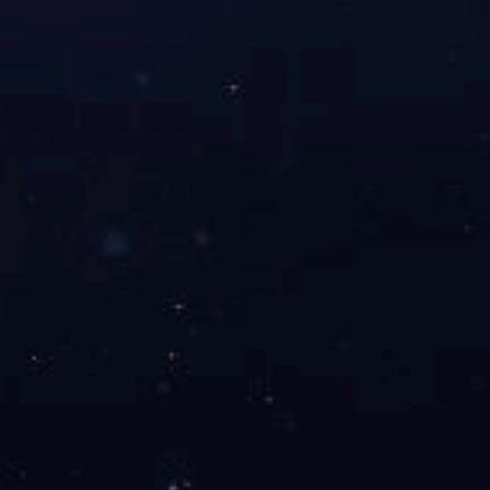
雾化器乐竞（中国）lejing·官方网页版——兴东乐竞（中国）lejing·官方网页版-4020的优势
兴东乐竞（中国）lejing·官方网页版——乐竞（中国）lejing·官方网页版-4015的应用场景及选购要点
空气净化器乐竞（中国）lejing·官方网页版选择兴东乐竞（中国）lejing·官方网页版-1232的理由
兴东乐竞（中国）lejing·官方网页版厂家告诉你乐竞（中国）lejing·官方网页版-7025的产品优势与特点
制氧机乐竞（中国）lejing·官方网页版：乐竞（中国）lejing·官方网页版-8025的突出亮点
UPS乐竞（中国）lejing·官方网页版为什么选择乐竞（中国）lejing·官方网页版-6025
乐竞（中国）lejing·官方网页版
地址：广东省东莞市常平镇大呙恒丰
二路2号
备案号：
粤ICP备13084182号
粤公网安备 44190002003962号
技术支持：杭州四喜
网站地图
|
XML地图