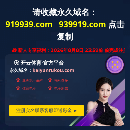
网站首页
关于我们
公司简介
董事长寄语
发展历程
公司优势
企业文化
荣誉资质
企业风采
仪器设备
视频中心
产品中心
乐竞（中国）lejing·官方网页版
DC鼓风机
AC轴流风扇
EC轴流风扇
横流风扇
支架风扇
应用案例
您的位置：
首页
>
产品中心
>
DC鼓风机
>
DC鼓风机-2006
工程案例
解决方案
新闻资讯
公司新闻
行业资讯
乐竞（中国）lejing·官方网页版
DC鼓风机
常见问题
2006
2010
2507
2510
3006
3007
3010
3510
4007
4010-B
4015
4020
4028
4510
5010
5015
5020
5025
6010
6015
6020
6025
6038
7010
7015
7025
8010
8015
8025-A
8025-B
8038
9025-B
8020
9238
1225-A
1225-B
1232
1238-A
1238-B
1425
1751
20060
2006
3507
4008
DFM4010B
4020
4506-A
4506-B
5008
5010
5015-A
5015-B
5016
5020-A
5020-B
5025-A
5025-B
6006
6008
6015-A
6015-B
6020
6025
6028-A
6028-B
7515
7525
7530-A
7530-B
8030-A
8030-B
9330-A
9330-C
9733
10033
1232
乐竞（中国）lejing·官方网页版
AC轴流风扇
EC轴流风扇
8025
8038
9225
9238
1225
1238
1738
1751
2260
6025
8025
8038
9225
9238
1238
联系方式
客户留言
人才招聘