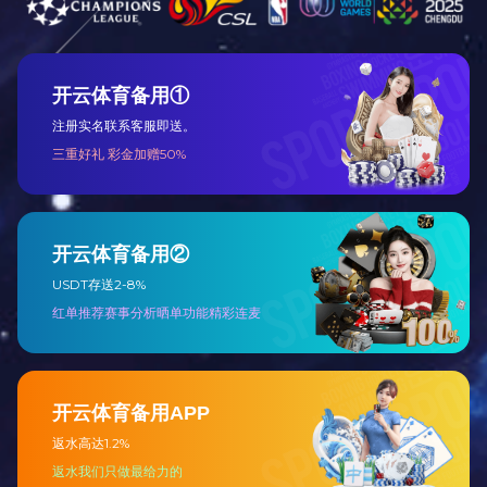
产品详情
联系方式
材料：
框架和叶轮：热塑UL 94-0
引线：UL型
红线正极（+）
黑线负极（-）
绝缘电阻：10MΩ或以上，带DC250V高阻表
介质耐压：AC500V 1S
允许环境温度范围：
-10℃~+70℃（运行）
-40℃～+70℃（储存）