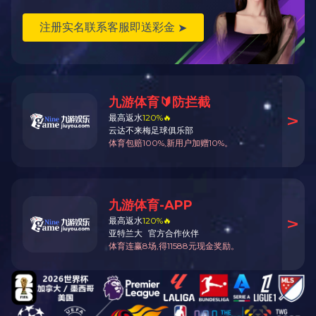
DC鼓风机-2006
所属分类：
DC鼓风机
品 牌：
兴东
规 格：
20x20x6mm
更新日期：
2025-7-2
销售热线：
0769-83660708