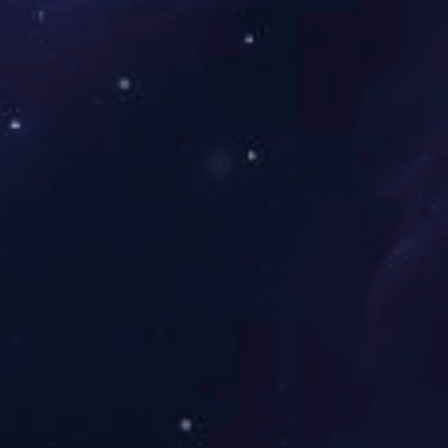
工程案例
产品广泛应用于家电、汽车、安防、通讯、医疗、工控、电